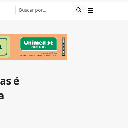
as é
a