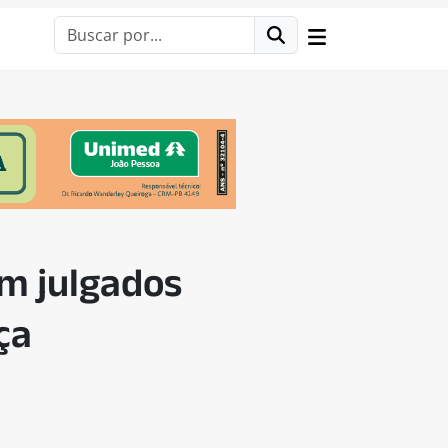
em julgados
ça