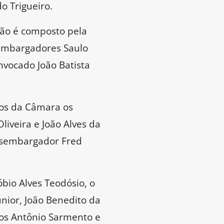
o Trigueiro.
rgão é composto pela
embargadores Saulo
nvocado João Batista
bros da Câmara os
iveira e João Alves da
desembargador Fred
bio Alves Teodósio, o
nior, João Benedito da
los Antônio Sarmento e