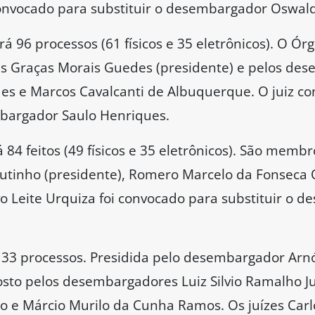
onvocado para substituir o desembargador Oswald
á 96 processos (61 físicos e 35 eletrônicos). O Ó
 Graças Morais Guedes (presidente) e pelos des
es e Marcos Cavalcanti de Albuquerque. O juiz co
mbargador Saulo Henriques.
 84 feitos (49 físicos e 35 eletrônicos). São mem
inho (presidente), Romero Marcelo da Fonseca Ol
vo Leite Urquiza foi convocado para substituir o 
 33 processos. Presidida pelo desembargador Arnó
sto pelos desembargadores Luiz Silvio Ramalho Ju
rão e Márcio Murilo da Cunha Ramos. Os juízes Car