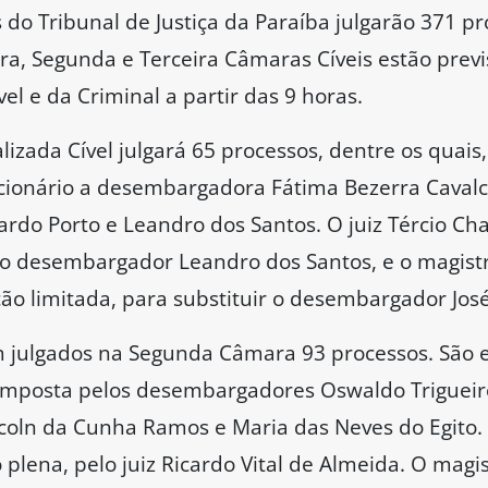
do Tribunal de Justiça da Paraíba julgarão 371 pr
ira, Segunda e Terceira Câmaras Cíveis estão prev
el e da Criminal a partir das 9 horas.
zada Cível julgará 65 processos, dentre os quais, 5
ionário a desembargadora Fátima Bezerra Cavalca
rdo Porto e Leandro dos Santos. O juiz Tércio Ch
 o desembargador Leandro dos Santos, e o magistr
ção limitada, para substituir o desembargador José
m julgados na Segunda Câmara 93 processos. São ex
omposta pelos desembargadores Oswaldo Trigueiro
coln da Cunha Ramos e Maria das Neves do Egito.
o plena, pelo juiz Ricardo Vital de Almeida. O mag