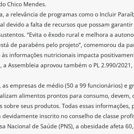
ado Chico Mendes.
, a relevância de programas como o Incluir Paraíba
al devido a falta de recursos que possam garantir
stentos. “Evita o êxodo rural e melhora a autono
está de parabéns pelo projeto”, comemorou da pa
 às informações nutricionais impacta positivame
a, a Assembleia aprovou também o PL 2.990/2021, 
 as empresas de médio (50 a 99 funcionários) e g
ializam alimentos prontos para consumo, devem, 
is sobre seus produtos. Todas essas informações, 
a devidamente inscrito no conselho de classe profi
a Nacional de Saúde (PNS), a obesidade afeta 60,3