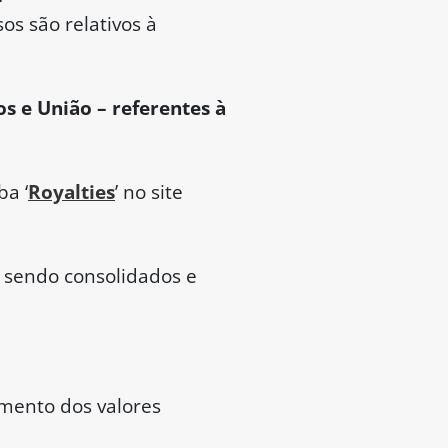
os são relativos à
os e União – referentes à
ba ‘
Royalties
’ no site
 sendo consolidados e
amento dos valores