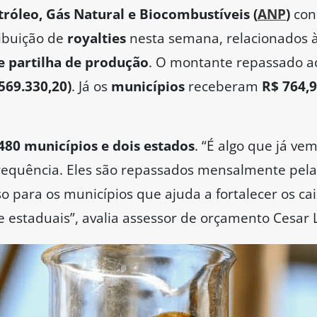
róleo, Gás Natural e Biocombustíveis (
ANP
)
con
ribuição de
royalties
nesta semana, relacionados 
e partilha de produção
. O montante repassado 
569.330,20)
. Já os
municípios
receberam
R$ 764,9
480 municípios e dois estados
. “É algo que já v
requência. Eles são repassados mensalmente pela
o para os municípios que ajuda a fortalecer os cai
 estaduais”, avalia assessor de orçamento Cesar