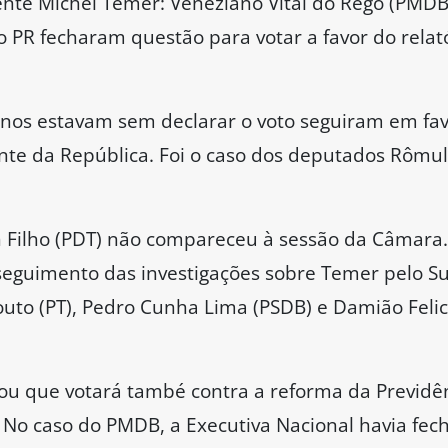
dente Michel Temer: Veneziano Vital do Rêgo (PMDB
 PR fecharam questão para votar a favor do relat
nos estavam sem declarar o voto seguiram em fa
nte da República. Foi o caso dos deputados Rômul
 Filho (PDT) não compareceu à sessão da Câmara.
osseguimento das investigações sobre Temer pelo 
outo (PT), Pedro Cunha Lima (PSDB) e Damião Felici
ou que votará també contra a reforma da Previdê
. No caso do PMDB, a Executiva Nacional havia fec