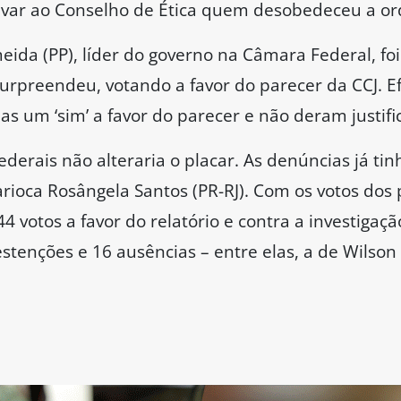
evar ao Conselho de Ética quem desobedeceu a or
ida (PP), líder do governo na Câmara Federal, foi
surpreendeu, votando a favor do parecer da CCJ. E
 um ‘sim’ a favor do parecer e não deram justific
ederais não alteraria o placar. As denúncias já t
rioca Rosângela Santos (PR-RJ). Com os votos dos 
votos a favor do relatório e contra a investigaç
stenções e 16 ausências – entre elas, a de Wilson 