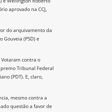
) e Wellington Roberto
ório aprovado na CCJ,
vor do arquivamento da
o Gouveia (PSD) e
 Votaram contra o
Supremo Tribunal Federal
ano (PDT). E, claro,
ncia, mesmo contra a
hado questão a favor de