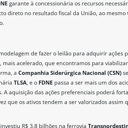
DNE
garante à concessionária os recursos necessár
to direto no resultado fiscal da União, ao mesm
o.
delagem de fazer o leilão para adquirir ações pre
, mais acelerado, que encontramos para viabilizar
orma, a
Companhia Siderúrgica Nacional (CSN)
se
onária
TLSA
, e o
FDNE
passa a ser mais um dos aci
s. A aquisição das ações preferenciais poderá fort
ez que os ativos tendem a ser valorizados assim 
 investiu R$ 3,8 bilhões na ferrovia
Transnordesti