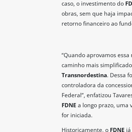
caso, o investimento do
F
obras, sem que haja impac
retorno financeiro ao fund
“Quando aprovamos essa mo
caminho mais simplificado
Transnordestina
. Dessa f
controladora da concessi
Federal”, enfatizou Tavare
FDNE
a longo prazo, uma v
for iniciada.
Historicamente, o
FDNE
já