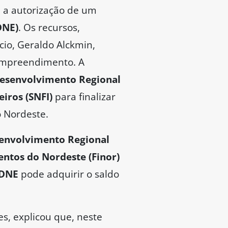
 a autorização de um
DNE)
. Os recursos,
cio, Geraldo Alckmin,
 empreendimento. A
 Desenvolvimento Regional
iros (SNFI)
para finalizar
o Nordeste.
senvolvimento Regional
ntos do Nordeste (Finor)
DNE
pode adquirir o saldo
s, explicou que, neste