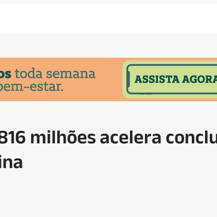
816 milhões acelera concl
ina