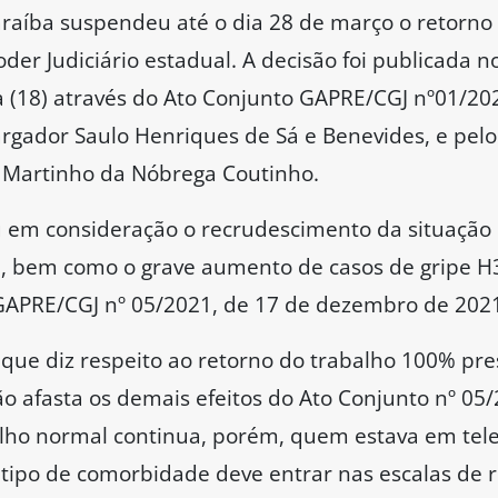
Paraíba suspendeu até o dia 28 de março o retorn
der Judiciário estadual. A decisão foi publicada no
ra (18) através do Ato Conjunto GAPRE/CGJ nº01/20
rgador Saulo Henriques de Sá e Benevides, e pelo
Martinho da Nóbrega Coutinho.
ou em consideração o recrudescimento da situaçã
, bem como o grave aumento de casos de gripe H3
GAPRE/CGJ nº 05/2021, de 17 de dezembro de 202
ue diz respeito ao retorno do trabalho 100% pres
o afasta os demais efeitos do Ato Conjunto nº 05/2
ho normal continua, porém, quem estava em telet
tipo de comorbidade deve entrar nas escalas de ro