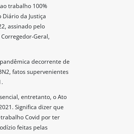
o ao trabalho 100%
 Diário da Justiça
22, assinado pelo
 Corregedor-Geral,
o pandêmica decorrente de
N2, fatos supervenientes
1.
encial, entretanto, o Ato
021. Significa dizer que
rabalho Covid por ter
dízio feitas pelas