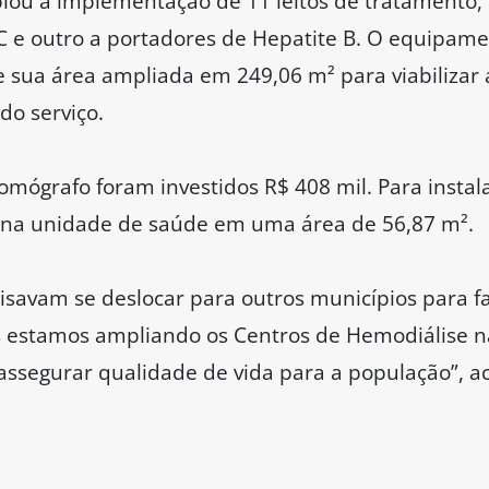
lou a implementação de 11 leitos de tratamento,
C e outro a portadores de Hepatite B. O equipame
e sua área ampliada em 249,06 m² para viabilizar
do serviço.
tomógrafo foram investidos R$ 408 mil. Para inst
a na unidade de saúde em uma área de 56,87 m².
cisavam se deslocar para outros municípios para f
s estamos ampliando os Centros de Hemodiálise na
assegurar qualidade de vida para a população”, a