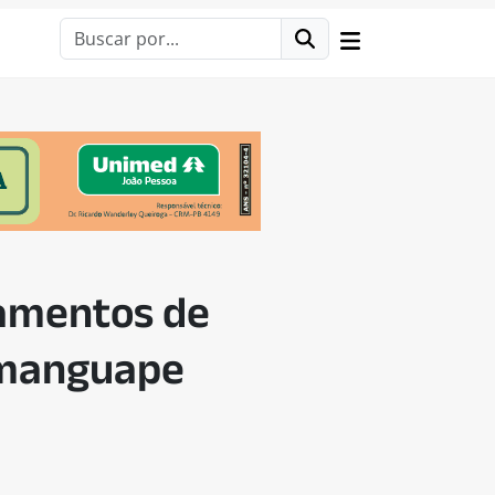
amentos de
amanguape