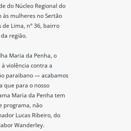
ede do Núcleo Regional do
o às mulheres no Sertão
 de Lima, n° 36, bairro
 da região.
lha Maria da Penha, o
à violência contra a
rtão paraibano — acabamos
ca que para o nosso
grama Maria da Penha tem
e programa, não
ador Lucas Ribeiro, do
 Nabor Wanderley.