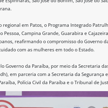
 de Espinharas, São José do Bonfim, São José do S
rrana.
o regional em Patos, o Programa Integrado Patru
oão Pessoa, Campina Grande, Guarabira e Cajazeir
ibanos, reafirmando o compromisso do Governo d
o cuidado com as mulheres em todo o Estado.
lo Governo da Paraíba, por meio da Secretaria da
), em parceria com a Secretaria da Segurança e 
Paraíba, Polícia Civil da Paraíba e o Tribunal de Jus