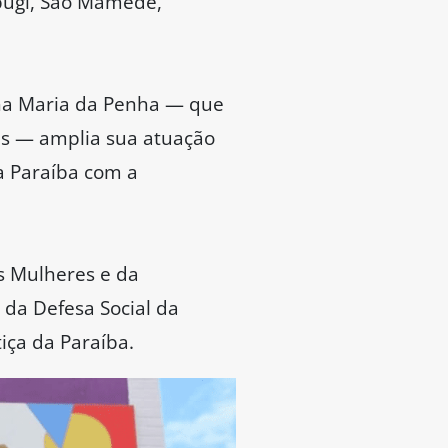
abugi, São Mamede,
lha Maria da Penha — que
as — amplia sua atuação
a Paraíba com a
s Mulheres e da
da Defesa Social da
tiça da Paraíba.