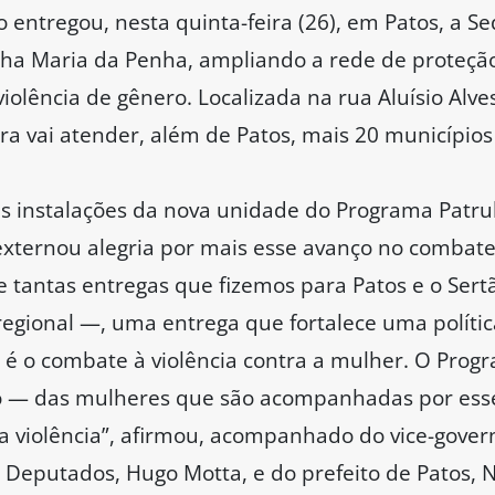
 entregou, nesta quinta-feira (26), em Patos, a S
lha Maria da Penha, ampliando a rede de proteçã
iolência de gênero. Localizada na rua Aluísio Alves
ra vai atender, além de Patos, mais 20 municípios
s instalações da nova unidade do Programa Patru
xternou alegria por mais esse avanço no combate 
re tantas entregas que fizemos para Patos e o Se
regional —, uma entrega que fortalece uma políti
 é o combate à violência contra a mulher. O Pro
do — das mulheres que são acompanhadas por ess
violência”, afirmou, acompanhado do vice-govern
 Deputados, Hugo Motta, e do prefeito de Patos,