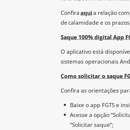
Confira
aqui
a relação com
de calamidade e os prazos 
Saque 100% digital App F
O aplicativo está disponív
sistemas operacionais And
Como solicitar o saque F
Confira as orientações pa
Baixe o app FGTS e ins
Acesse a opção “Solicit
“Solicitar saque”;