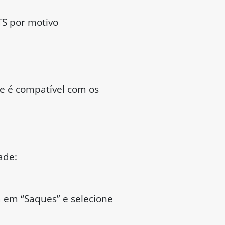
TS por motivo
 e é compatível com os
ade:
vá em “Saques” e selecione