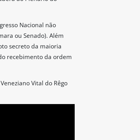
quentemente,
nte antes da
Emenda
 detentores de mandato
la para salvaguardar
o independente, sem receio
va vigorou de 1988 até
u o relator:
o é dar condições plenas
as penas e demais
.