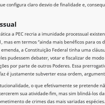
(PL-RJ) considerou a proposta “indecente” e disse
nenhum senador, independentemente do partido a
erda, da direita, ou do centro. É um absurdo par
s matérias com sensatez. Parem de fazer plataform
o texto foi aprovado na Câmara com voto favoráv
iziane Gama (PSD-MA), a PEC 3/2021 nasceu para 
rando a classe política dos demais brasileiros. E
disse não haver remédio para a proposta.
 nunca terá. Não adianta emenda, nem pendurica