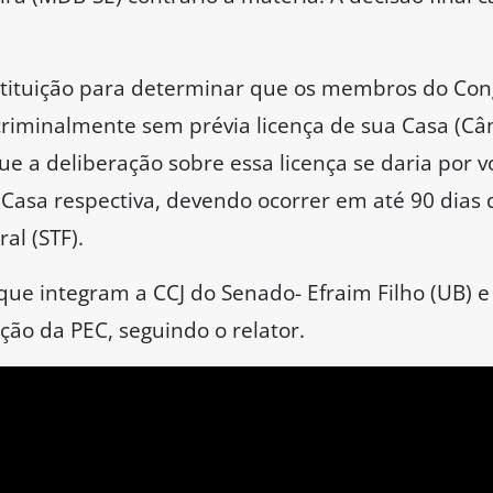
que configura claro desvio de finalidade e, conse
ssual
ática a PEC recria a imunidade processual existe
01, mas em termos “ainda mais benéficos para os
 emenda, a Constituição Federal tinha uma cláusu
les pudessem debater, votar e fiscalizar de mod
ções por parte de outros Poderes. Essa prerrogati
faz é justamente subverter essa ordem, argumento
tucionalidade, o que efetivamente se pretende nã
ercerem sua atividade-fim, mas sim blindá-los d
ometimento de crimes das mais variadas espécies