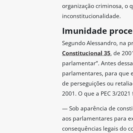
O senador Carlos Portinho 
representa a posição de 
filiado.
— Não é uma pauta da esqu
Casa Alta e delibera essa
desgraça do povo, porque 
ao governo.
Na opinião da senadora El
impunidade” no país, sepa
popular contra o texto e 
— O que não tem conserto