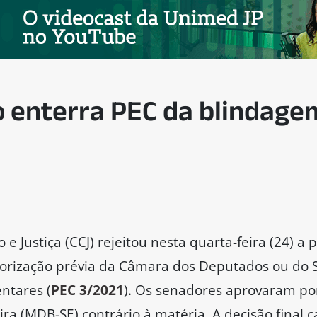
formatos, em todos os países democráticos do mun
rmalmente pareça um instrumento de defesa do P
itimidade”.
abertas para a transformação do Legislativo em a
s — disse o relator.
a que a PEC está sendo contestada no STF por de
umultuadas do texto na Câmara. Além disso, o se
 proposta esconde uma “real motivação oposta àq
já é suficientemente protegido pela Constituiçã
sa Legislativa de sustar os processos que entender
roteger autores de crimes graves, como corrupção,