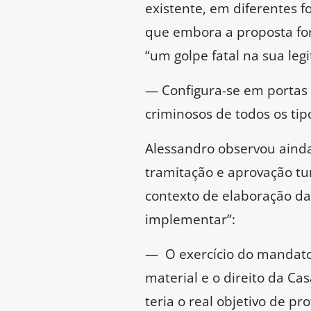
da proteção seja somente 
tranquilidade, em outro 
No entender do senador Ed
desmoraliza o mandato pop
Câmara, o partido dele se
Já o senador Oriovisto Gu
mas afirmou que os deput
Sepultamento im
O senador Fabiano Contara
— Essa PEC tem de ser sep
defende esse tipo de prop