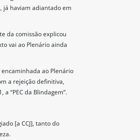
ando a pressão popular em
otação a
PEC 71/2023
, que
e autoria de Seif, ainda
o assunto. Um deles, o
nseios da população. O
“erraram na mão” ao
o é a dose, e a iniciativa