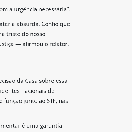
o século 21, a gente ter
tou e aprovou o fim do
sa, a deputada Rosângela
xto pelo Senado uma
01] foi um avanço que
o. Então, aprovar uma
amente respeitada no
ser invioláveis, civil e
defendeu que a abrangência