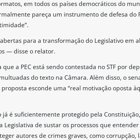
para crimes contra a honra e pediu que a CCJ dis
momento.
uardo Braga (MDB-AM), além de significar um ret
ular. Braga ressaltou que, imediatamente após 
 manifestou contrariamente à medida por meio de n
imarães (PSDB-PR) ressaltou que a Câmara merece 
ados cometeram um equívoco ao aprovar a propo
ediato
to (PT-ES) defendeu a rejeição do texto por unan
ultada por unanimidade. É um escárnio com a po
osta precisa olhar para os olhos da população.