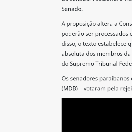
organização criminosa, o 
inconstitucionalidade.
Imunidade proce
Segundo Alessandro, na pr
Constitucional 35
, de 20
parlamentar”. Antes dessa
parlamentares, para que e
de perseguições ou retalia
2001. O que a PEC 3/2021 
— Sob aparência de consti
aos parlamentares para ex
consequências legais do c