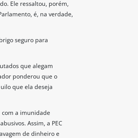
cuta o tema com
rocesso, a PEC
a aprovação do texto na
ota oficial.
o respeito dos senadores,
sta.
imidade.
pulação brasileira, e quem