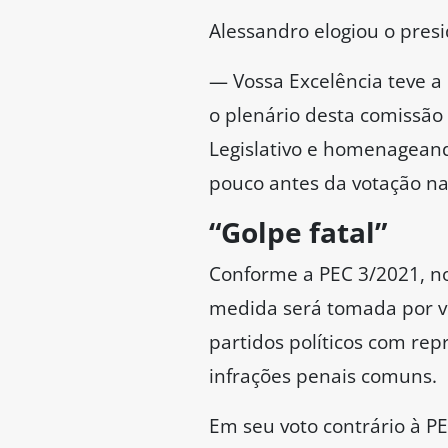
poderia até ter um objeti
voto secreto para admissã
foro privilegiado.
O senador Sergio Moro (Un
Moro (União-SP), são cont
resposta ao anseio da soc
— Não podemos retroceder
permitiu que processos re
mudança do texto como vei
Moro ponderou, entretant
relatório de Alessandro Vi
penalmente, por quaisquer