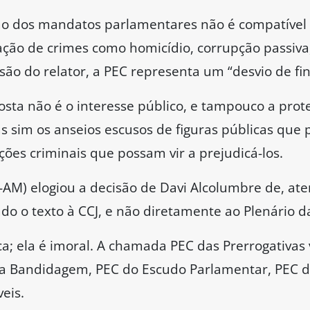
fundaria a desconfiança da sociedade, e retomar a
valho (PT-SE), o Congresso Nacional estaria passa
ticados”, se aprovasse a proposta.
so de enterrar no dia de hoje essa PEC, que pode
ndidagem” ou tudo o que é de coisa ruim, já que 
resso Nacional de diversos tipos de crimes. Est
ta natureza.
do, o senador Rogério Marinho (PL-RN) afirmou q
 pela esquerda” e adiantou que votaria favoravelm
equentemente, pela rejeição da proposta.