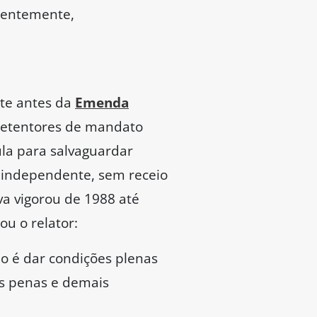
 que o texto não
o qual o parlamentar seja
a o país. O Senado é a
a política em cima da
el de deputados de apoio
criar um “muro de
la destacou o movimento
lho. Precisamos enterrar