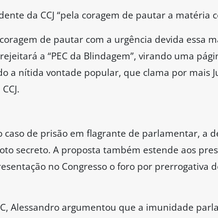
vo nobre, mas não tem o menor cabimento, em plen
o de processos. Há sete anos, o próprio Senado vo
ião-PR) ressaltou que tanto ele quanto sua espo
rários à PEC 3/2021 e considerou a rejeição do te
iedade.
. Essa mudança da Constituição [aprovada em 20
presados contra políticos tivessem prosseguiment
o da Câmara seria um retrocesso inaceitável.
o, que a imunidade material não está sendo plen
eira e afirmou que os deputados e senadores devem 
 de suas opiniões, palavras e votos. O senador 