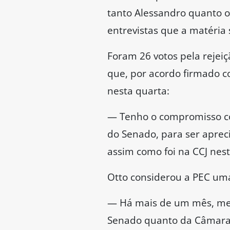
O senador Jorge Seif (PL-
torno do tema. Ele apelou
veda o voto secreto em tod
não tem relator.
“Erro de mão”
Do total de 27 titulares d
senador Eduardo Girão (No
Girão defendeu a transpar
senador criticou diversos
aprová-la.
— Essa PEC precisa ser ent