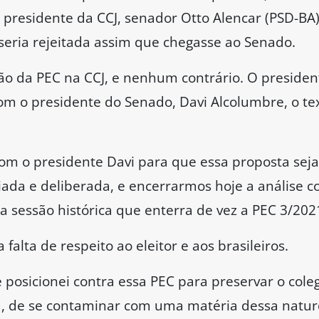
SC) retirou pedido dele de voto em separado, aleg
, no entanto, para que Otto Alencar coloque em v
as as deliberações do Poder Legislativo. O texto, d
a CCJ, 23 se inscreveram para se pronunciar sobre 
vo-CE), manifestou o voto contrário à PEC.
ência e disse que o texto vai na contramão dos a
 pontos da proposta e afirmou que os deputados 
errada hoje. A diferença entre o remédio e o venen