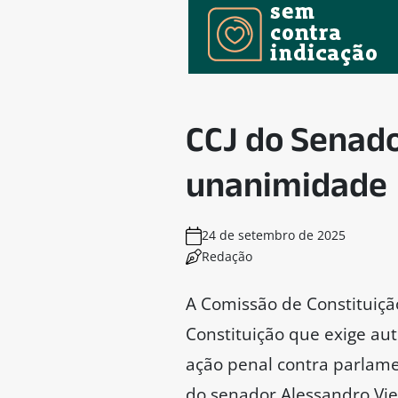
existente, em diferentes 
que embora a proposta fo
“um golpe fatal na sua leg
— Configura-se em portas 
criminosos de todos os tipo
Alessandro observou aind
tramitação e aprovação t
contexto de elaboração da
implementar”:
— O exercício do mandato 
material e o direito da Ca
teria o real objetivo de p