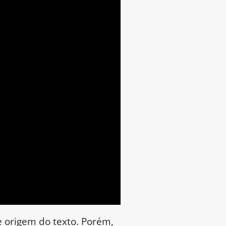
com a criação de
 tráfico de drogas e
alidade flagrante”.
eção do exercício da
 pretendem impedir (ou, ao
endendo pedido dos líderes
a Casa.
 virou PEC da Picaretagem,
o PCC, PEC do Escudo da