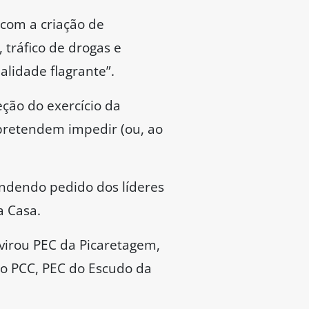
 credibilidade do
ndo “a abrigar
ria ter o título de “PEC
ela cria um ambiente para
e Parlamento não pode
ue a PEC 3/2021 “não é um
ente ao relatório de