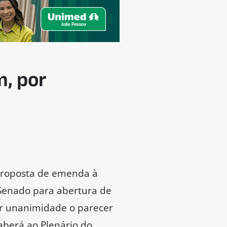
do. Ele ressaltou, porém,
arlamento, é, na verdade,
brigo seguro para
putados que alegam
nador ponderou que o
uilo que ela deseja
o, com a imunidade
 abusivos. Assim, a PEC
 lavagem de dinheiro e