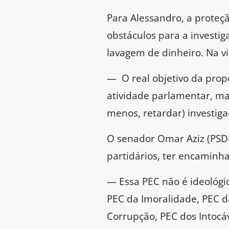
de vez essa PEC, que apro
Congresso Nacional.
Para o senador Rogério Car
cometedores de crime sofis
— Há um caminho de consen
da Blindagem”, “PEC da Ba
defender membros do Cong
patrocinar iniciativas des
CPI
Líder da Oposição no Sena
projeto da direita barrado
Alessandro Vieira e, cons