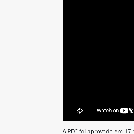
Para Alessandro, a proteç
obstáculos para a investig
lavagem de dinheiro. Na vi
— O real objetivo da propo
atividade parlamentar, ma
menos, retardar) investiga
O senador Omar Aziz (PSD-
partidários, ter encaminha
— Essa PEC não é ideológic
PEC da Imoralidade, PEC 
Corrupção, PEC dos Intocáv