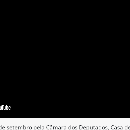
ão dos mandatos parlamentares não é compatível 
ação de crimes como homicídio, corrupção passiva,
são do relator, a PEC representa um “desvio de fin
sta não é o interesse público, e tampouco a prot
s sim os anseios escusos de figuras públicas que
ções criminais que possam vir a prejudicá-los.
AM) elogiou a decisão de Davi Alcolumbre de, at
do o texto à CCJ, e não diretamente ao Plenário d
a; ela é imoral. A chamada PEC das Prerrogativas
da Bandidagem, PEC do Escudo Parlamentar, PEC d
eis.