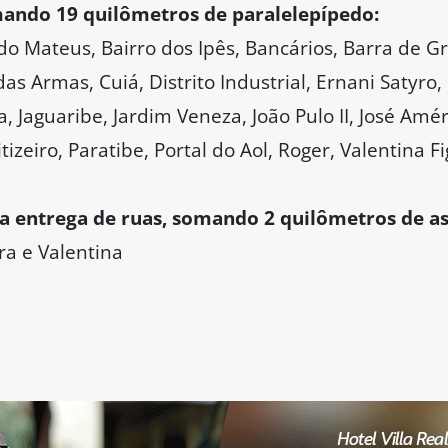
mando 19 quilômetros de paralelepípedo:
 do Mateus, Bairro dos Ipês, Bancários, Barra de G
 das Armas, Cuiá, Distrito Industrial, Ernani Satyr
a, Jaguaribe, Jardim Veneza, João Pulo II, José Amé
iro, Paratibe, Portal do Aol, Roger, Valentina Fi
ta entrega de ruas, somando 2 quilômetros de as
a e Valentina