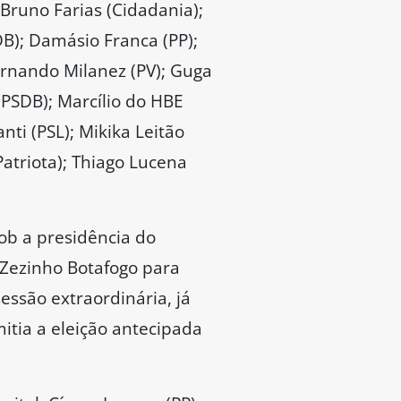
 Bruno Farias (Cidadania);
DB); Damásio Franca (PP);
Fernando Milanez (PV); Guga
 (PSDB); Marcílio do HBE
ti (PSL); Mikika Leitão
Patriota); Thiago Lucena
sob a presidência do
 Zezinho Botafogo para
essão extraordinária, já
itia a eleição antecipada