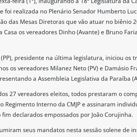
exta-feira (1º), inaugurando a 18ª Legislatura da 
de foi realizada no Plenário Senador Humberto L
ção das Mesas Diretoras que vão atuar no biênio 
 Casa os vereadores Dinho (Avante) e Bruno Faria
(PP), presidente na última legislatura, iniciou os 
os os vereadores Milanez Neto (PV) e Damásio Fr
presentando a Assembleia Legislativa da Paraíba (
s 27 vereadores eleitos, todos prestaram o com
 do Regimento Interno da CMJP e assinaram indivi
 fim declarados empossados por João Corujinha.
miram seus mandatos nesta sessão solene de inst