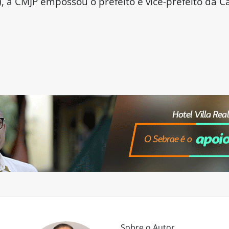
), a CMJP empossou o prefeito e vice-prefeito da Ca
Sobre o Autor