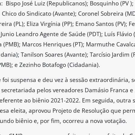
 Bispo José Luiz (Republicanos); Bosquinho (PV );
; Chico do Sindicato (Avante); Coronel Sobreira (M
eira (PL); Eliza Virgínia (PP); Emano Santos (PV); 
; Junio Leandro Agente de Saúde (PDT); Luís Flávio
a (PMB); Marcos Henriques (PT); Marmuthe Cavalcan
ania); Tanilson Soares (Avante); Tarcísio Jardim (
PMB); e Zezinho Botafogo (Cidadania).
 foi suspensa e deu vez à sessão extraordinária, 
e secretariada pelos vereadores Damásio Franca e
eferente ao biênio 2021-2022. Em seguida, outra s
sa eleita, aprovou Projeto de Resolução que perm
ndo biênio e, por fim, ocorreu a nova votação.