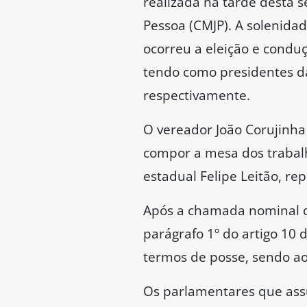
realizada na tarde desta s
Pessoa (CMJP). A solenida
ocorreu a eleição e condu
tendo como presidentes da
respectivamente.
O vereador João Corujinha 
compor a mesa dos trabalh
estadual Felipe Leitão, re
Após a chamada nominal do
parágrafo 1º do artigo 10
termos de posse, sendo ao
Os parlamentares que assu