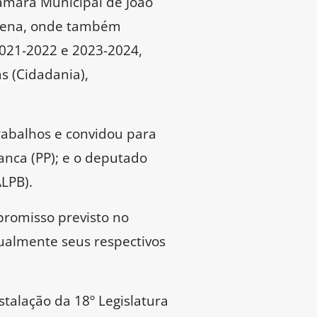
Câmara Municipal de João
ucena, onde também
2021-2022 e 2023-2024,
s (Cidadania),
trabalhos e convidou para
anca (PP); e o deputado
ALPB).
promisso previsto no
dualmente seus respectivos
alação da 18º Legislatura