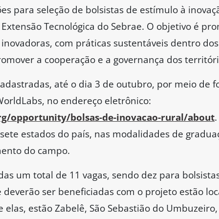
ções para seleção de bolsistas de estímulo à inovaç
 Extensão Tecnológica do Sebrae. O objetivo é pr
inovadoras, com práticas sustentáveis dentro dos
omover a cooperação e a governança dos territóri
cadastradas, até o dia 3 de outubro, por meio de f
WorldLabs, no endereço eletrônico:
rg/opportunity/bolsas-de-inovacao-rural/about
.
 sete estados do país, nas modalidades de gradu
mento do campo.
das um total de 11 vagas, sendo dez para bolsista
 deverão ser beneficiadas com o projeto estão lo
re elas, estão Zabelê, São Sebastião do Umbuzeiro