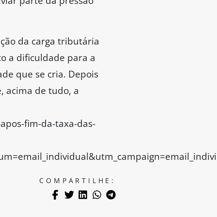
viar parte da pressão
ão da carga tributária
o a dificuldade para a
ade que se cria. Depois
, acima de tudo, a
-apos-fim-da-taxa-das-
m=email_individual&utm_campaign=email_indivi
COMPARTILHE: