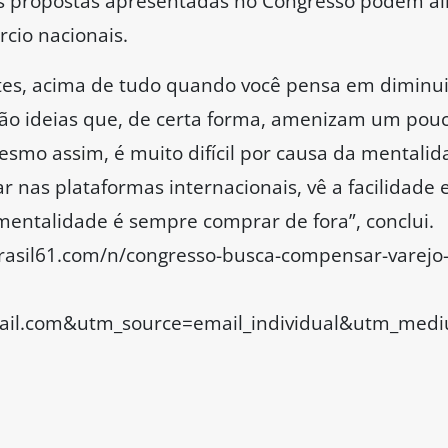
as propostas apresentadas no Congresso podem ali
rcio nacionais.
tes, acima de tudo quando você pensa em diminuiç
 São ideias que, de certa forma, amenizam um pouc
esmo assim, é muito difícil por causa da mentalid
nas plataformas internacionais, vê a facilidade e
 mentalidade é sempre comprar de fora”, conclui.
//brasil61.com/n/congresso-busca-compensar-varejo
l.com&utm_source=email_individual&utm_mediu