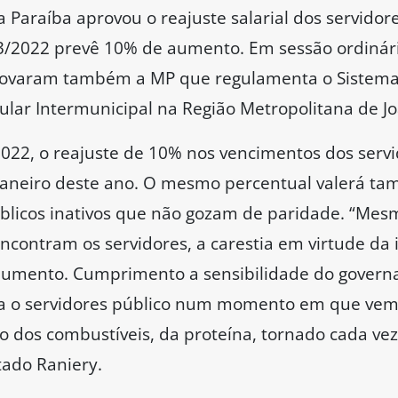
a Paraíba aprovou o reajuste salarial dos servidor
3/2022 prevê 10% de aumento. Em sessão ordinária
aprovaram também a MP que regulamenta o Sistema
ular Intermunicipal na Região Metropolitana de J
22, o reajuste de 10% nos vencimentos dos servi
de janeiro deste ano. O mesmo percentual valerá t
úblicos inativos que não gozam de paridade. “
ncontram os servidores, a carestia em virtude da 
umento. Cumprimento a sensibilidade do govern
ra o servidores público num momento em que ve
o dos combustíveis, da proteína, tornado cada vez
tado Raniery.