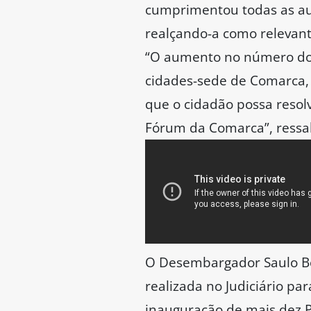
cumprimentou todas as aut
realçando-a como relevant
“O aumento no número dos 
cidades-sede de Comarca, 
que o cidadão possa resolv
Fórum da Comarca”, ressal
O Desembargador Saulo Be
realizada no Judiciário pa
inauguração de mais dez P