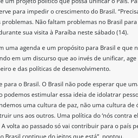
 um projeto político que possa unificar o País. Par
ó serve para impedir o crescimento do Brasil. “Pre
 problemas. Não faltam problemas no Brasil para a
durante sua visita à Paraíba neste sábado (14).
em uma agenda e um propósito para Brasil e que 
tindo em um discurso que ao invés de unificar, ag
eiro e das políticas de desenvolvimento.
e para o Brasil. O Brasil não pode esperar que um
 podemos estimular essa ideia de idolatrar pess
endemos uma cultura de paz, não uma cultura de ó
truir uns aos outros. Uma política do ‘nós contra 
. A volta ao passado só vai contribuir para o país 
Brasil continue do jeitos que está”, pontou.