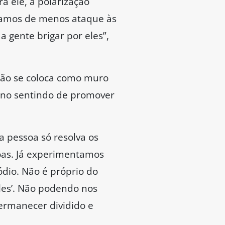
a ele, a polarização
cisamos de menos ataque às
 gente brigar por eles”,
não se coloca como muro
e no sentindo de promover
a pessoa só resolva os
oas. Já experimentamos
dio. Não é próprio do
eles’. Não podendo nos
permanecer dividido e