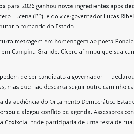
aíba para 2026 ganhou novos ingredientes após dec
ícero Lucena (PP), e do vice-governador Lucas Ribe
sputar o comando do Estado.
 curta metragem em homenagem ao poeta Ronaldo
, em Campina Grande, Cícero afirmou que sua can
pedem de ser candidato a governador — declaro
tas, mas que não descarta seguir outro caminho ca
ia da audiência do Orçamento Democrático Estad
versou e alegou conflito de agenda. Assessores c
ra Coxixola, onde participaria de uma festa de rua.