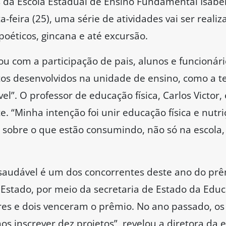
da Escola Estadual de Ensino Fundamental Isabel
-feira (25), uma série de atividades vai ser realiza
 poéticos, gincana e até excursão.
u com a participação de pais, alunos e funcionár
tos desenvolvidos na unidade de ensino, como a te
l”. O professor de educação física, Carlos Victor, 
. “Minha intenção foi unir educação física e nutr
 sobre o que estão consumindo, não só na escola,
saudável é um dos concorrentes deste ano do prê
Estado, por meio da secretaria de Estado da Educ
res e dois venceram o prêmio. No ano passado, os
 inscrever dez projetos”, revelou a diretora da esc