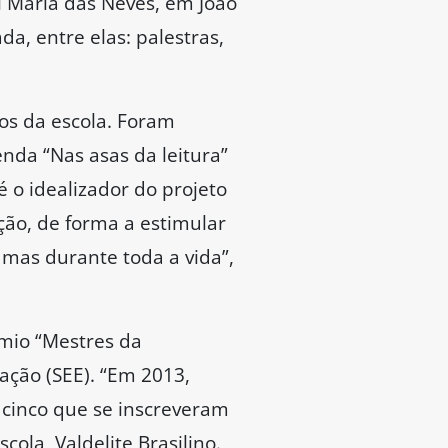
 Maria das Neves, em João
da, entre elas: palestras,
ios da escola. Foram
nda “Nas asas da leitura”
é o idealizador do projeto
ição, de forma a estimular
 mas durante toda a vida”,
mio “Mestres da
ação (SEE). “Em 2013,
 cinco que se inscreveram
ola, Valdelite Brasilino.