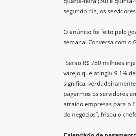
quarta-feira (30) e quinta
segundo dia, os servidores
O anúncio foi feito pelo g
semanal Conversa com o G
“Serão R$ 780 milhões inj
varejo que atingiu 9,1% d
significa, verdadeirament
pagarmos os servidores e
atraído empresas para o E
de negócios”, frisou o che
Calendário de pagamento