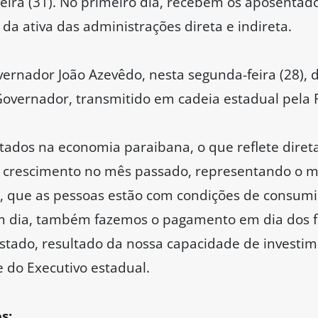
-feira (31). No primeiro dia, recebem os aposentado
 da ativa das administrações direta e indireta.
overnador João Azevêdo, nesta segunda-feira (28),
overnador, transmitido em cadeia estadual pela 
etados na economia paraibana, o que reflete dire
e crescimento no mês passado, representando o mai
e, que as pessoas estão com condições de consum
m dia, também fazemos o pagamento em dia dos 
stado, resultado da nossa capacidade de investi
fe do Executivo estadual.
s: