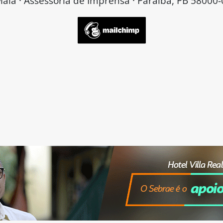
aia · Assessoria de Imprensa · Paraíba, PB 58000-0