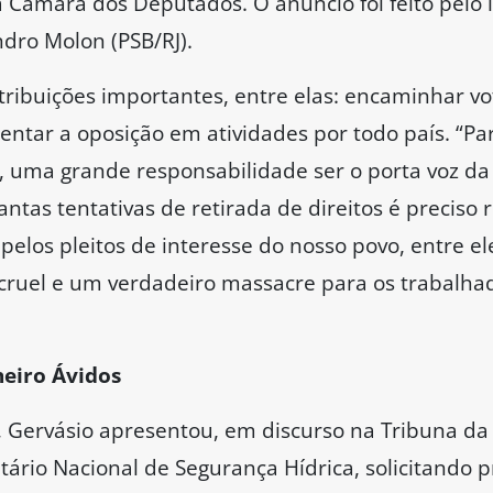
 Câmara dos Deputados. O anúncio foi feito pelo 
dro Molon (PSB/RJ).
tribuições importantes, entre elas: encaminhar v
entar a oposição em atividades por todo país. “P
uma grande responsabilidade ser o porta voz da o
tas tentativas de retirada de direitos é preciso r
pelos pleitos de interesse do nosso povo, entre e
, cruel e um verdadeiro massacre para os trabalha
heiro Ávidos
a, Gervásio apresentou, em discurso na Tribuna 
ário Nacional de Segurança Hídrica, solicitando p