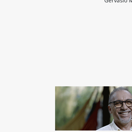
Gervásio M