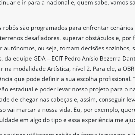
inuar e ir para a nacional e, quem sabe, vamos sai
 robôs são programados para enfrentar cenários 
errenos desafiadores, superar obstáculos e, por f
 autônomos, ou seja, tomam decisões sozinhos, s
, da equipe GDA – ECIT Pedro Anísio Bezerra Dant
r na modalidade Artística, nível 2. Para ele, a OB
ncia que pode definir a sua escolha profissional.
eão estadual e poder levar nosso projeto para o 
ade de chegar nas cabeças e, assim, conseguir le
isso vai marcar a nossa vida. Eu, por exemplo, quer
aculdade em algo do tipo e essa experiência me aj
s equipes utilizaram robôs de forma inovadora e i