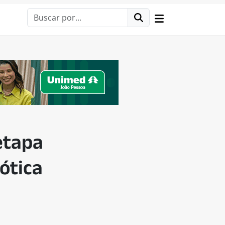
etapa
ótica