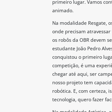
primeiro lugar. Vamos cont
animado.
Na modalidade Resgate, os
onde precisam atravessar t
os robôs da OBR devem ser
estudante João Pedro Alves
conquistou o primeiro luga
competição, é uma experiê
chegar até aqui, ser camp
nosso projeto tem capacid
robótica. E, com certeza, 
tecnologia, quero fazer f
Na modalidade Artística, a