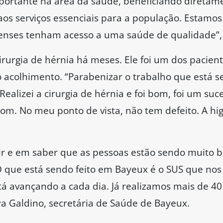
portante na área da saúde, beneficiando diretame
os serviços essenciais para a população. Estamos
nses tenham acesso a uma saúde de qualidade”, d
irurgia de hérnia há meses. Ele foi um dos pacien
 acolhimento. “Parabenizar o trabalho que está s
Realizei a cirurgia de hérnia e foi bom, foi um su
om. No meu ponto de vista, não tem defeito. A hig
uvir e em saber que as pessoas estão sendo muito
 O que está sendo feito em Bayeux é o SUS que nos
á avançando a cada dia. Já realizamos mais de 40 
a Galdino, secretária de Saúde de Bayeux.