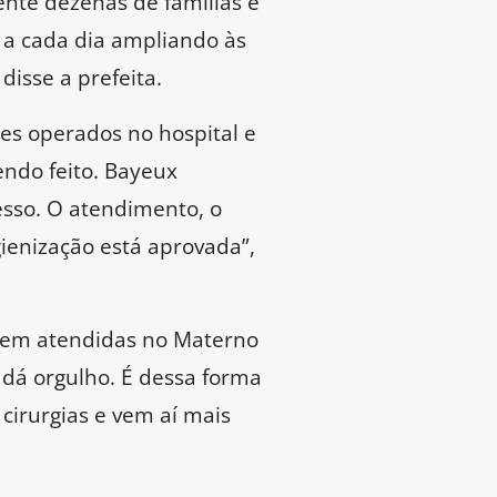
nte dezenas de famílias e
 a cada dia ampliando às
isse a prefeita.
tes operados no hospital e
endo feito. Bayeux
cesso. O atendimento, o
ienização está aprovada”,
 bem atendidas no Materno
 dá orgulho. É dessa forma
cirurgias e vem aí mais