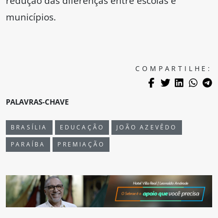
redução das diferenças entre escolas e
municípios.
COMPARTILHE:
PALAVRAS-CHAVE
BRASÍLIA
EDUCAÇÃO
JOÃO AZEVÊDO
PARAÍBA
PREMIAÇÃO