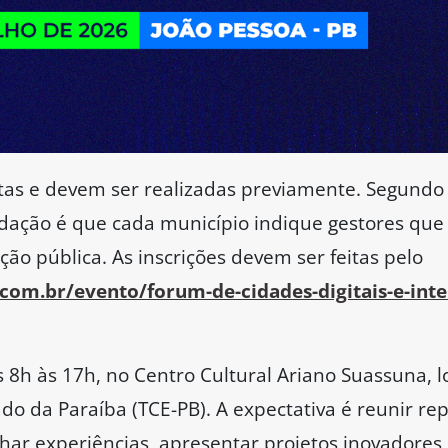
rtas e devem ser realizadas previamente. Segundo 
ndação é que cada município indique gestores q
ção pública. As inscrições devem ser feitas pelo
om.br/evento/forum-de-cidades-digitais-e-intel
 8h às 17h, no Centro Cultural Ariano Suassuna, 
do da Paraíba (TCE-PB). A expectativa é reunir re
har experiências, apresentar projetos inovadores