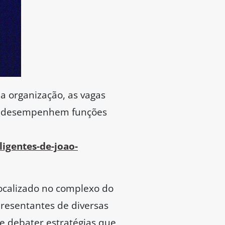
a organização, as vagas
ue desempenhem funções
igentes-de-joao-
localizado no complexo do
presentantes de diversas
 e debater estratégias que