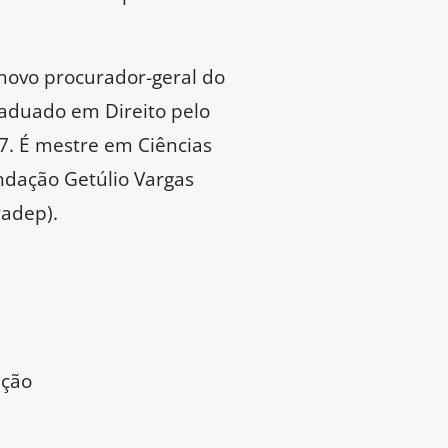
novo procurador-geral do
raduado em Direito pelo
07. É mestre em Ciências
undação Getúlio Vargas
radep).
ição