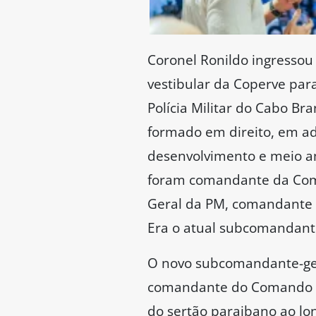
Coronel Ronildo ingressou 
vestibular da Coperve par
Polícia Militar do Cabo Bra
formado em direito, em a
desenvolvimento e meio am
foram comandante da Com
Geral da PM, comandante d
Era o atual subcomandante
O novo subcomandante-gera
comandante do Comando de 
do sertão paraibano ao lo