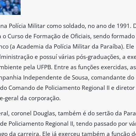
na Polícia Militar como soldado, no ano de 1991. 
a o Curso de Formação de Oficiais, sendo formad
nco (a Academia da Polícia Militar da Paraíba). Ele
dministração e possuí várias pós-graduações, a 
biente pela UFPB. Entre as funções exercidas, a
panhia Independente de Sousa, comandante do 6
o Comando de Policiamento Regional II e diretor
-geral da corporação.
l, coronel Douglas, também é do sertão da Paraí
Policiamento Regional II, tendo passado por vá
ngo da carreira. Ele já exerceu também a função d