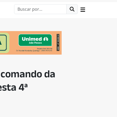
e comando da
sta 4ª