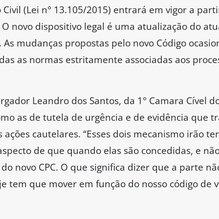
Civil (Lei n° 13.105/2015) entrará em vigor a part
 O novo dispositivo legal é uma atualização do atua
3. As mudanças propostas pelo novo Código ocasio
das as normas estritamente associadas aos proces
ador Leandro dos Santos, da 1° Camara Cível do 
como as de tutela de urgência e de evidência que 
s ações cautelares. “Esses dois mecanismo irão te
aspecto de que quando elas são concedidas, e não
 do novo CPC. O que significa dizer que a parte nã
oje tem que mover em função do nosso código de vi