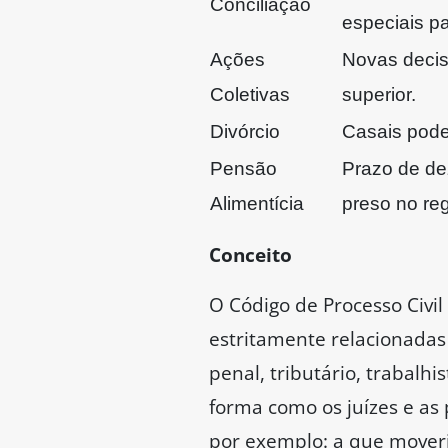
Conciliação
especiais pa
Ações
Novas decis
Coletivas
superior.
Divórcio
Casais pode
Pensão
Prazo de de
Alimentícia
preso no re
Conceito
O Código de Processo Civil
estritamente relacionadas 
penal, tributário, trabalhi
forma como os juízes e as
por exemplo: a que moveri