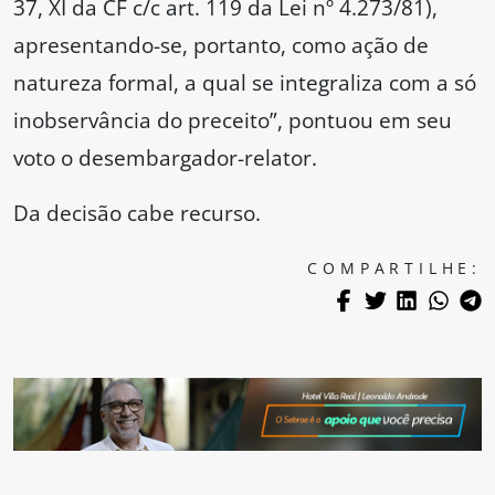
37, XI da CF c/c art. 119 da Lei nº 4.273/81),
apresentando-se, portanto, como ação de
natureza formal, a qual se integraliza com a só
inobservância do preceito”, pontuou em seu
voto o desembargador-relator.
Da decisão cabe recurso.
COMPARTILHE: