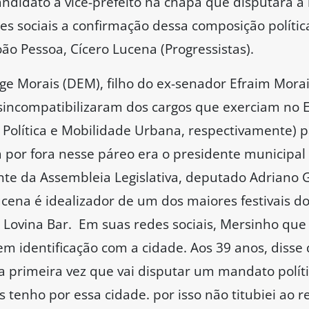
ndidato a vice-prefeito na chapa que disputará a 
s sociais a confirmação dessa composição política
oão Pessoa, Cícero Lucena (Progressistas).
ge Morais (DEM), filho do ex-senador Efraim Mora
desincompatibilizaram dos cargos que exerciam no 
o Política e Mobilidade Urbana, respectivamente) 
a por fora nesse páreo era o presidente municipal
nte da Assembleia Legislativa, deputado Adriano 
na é idealizador de um dos maiores festivais do B
do Lovina Bar. Em suas redes sociais, Mersinho q
em identificação com a cidade. Aos 39 anos, dis
 a primeira vez que vai disputar um mandato polít
s tenho por essa cidade. por isso não titubiei ao 