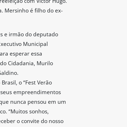
reeleição com Victor Hugo.
. Mersinho é filho do ex-
is e irmão do deputado
Executivo Municipal
para esperar essa
 do Cidadania, Murilo
Galdino.
rasil, o “Fest Verão
ue seus empreendimentos
se que nunca pensou em um
ico. “Muitos sonhos,
receber o convite do nosso