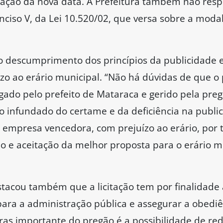
mação da nova data. A Prefeitura também não res
inciso V, da Lei 10.520/02, que versa sobre a moda
o descumprimento dos princípios da publicidade e
o ao erário municipal. “Não há dúvidas de que o 
ado pelo prefeito de Mataraca e gerido pela prego
to infundado do certame e da deficiência na publi
à empresa vencedora, com prejuízo ao erário, por t
ção e aceitação da melhor proposta para o erário 
stacou também que a licitação tem por finalidade 
ara a administração pública e assegurar a obediê
as importante do pregão é a possibilidade de red