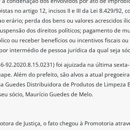
r a condenação dos envolvidos por ato de improbi
stas no artigo 12, incisos II e III da Lei 8.429/92,
o erário; perda dos bens ou valores acrescidos il
uspensão dos direitos políticos; pagamento de mult
co ou receber benefícios ou incentivos fiscais ou c
or intermédio de pessoa jurídica da qual seja sóc
92.2020.8.15.0231) foi ajuizada na última sexta-f
pe. Além do prefeito, são alvos a atual pregoeira
sa Guedes Distribuidora de Produtos de Limpeza E
seu sócio, Maurício Guedes de Melo.
ora de Justiça, o fato chegou à Promotoria atrav