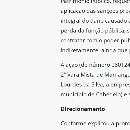
Patrimônio Público, reque
aplicação das sanções previ
integral do dano causado a
perda da função pública; s
contratar com o poder públi
indiretamente, ainda que p
A ação (de número 0801246-
2ª Vara Mista de Mamangua
Lourdes da Silva; a empre
município de Cabedelo) e 
Direcionamento
Conforme explicou a promot