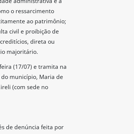
dade administrativa e a
 como o ressarcimento
icitamente ao patrimônio;
a civil e proibição de
reditícios, direta ou
io majoritário.
eira (17/07) e tramita na
 do município, Maria de
ireli (com sede no
és de denúncia feita por