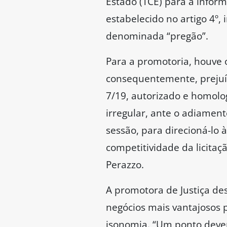
Estado (TCE) para a infor
estabelecido no artigo 4º, 
denominada “pregão”.
Para a promotoria, houve 
consequentemente, prejuíz
7/19, autorizado e homolog
irregular, ante o adiamen
sessão, para direcioná-lo 
competitividade da licita
Perazzo.
A promotora de Justiça de
negócios mais vantajosos p
isonomia. “Um ponto dever