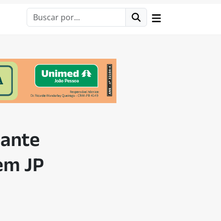
rante
 em JP