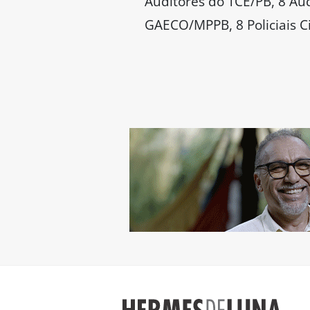
Auditores do TCE/PB, 8 Aud
GAECO/MPPB, 8 Policiais Civ