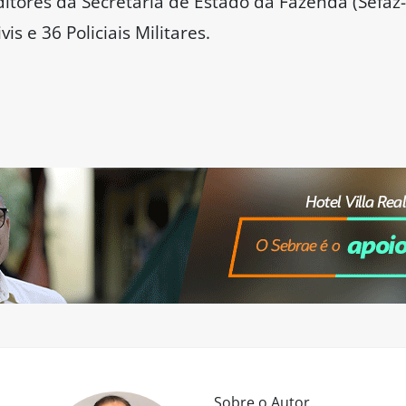
itores da Secretaria de Estado da Fazenda (Sefaz-
is e 36 Policiais Militares.
Sobre o Autor