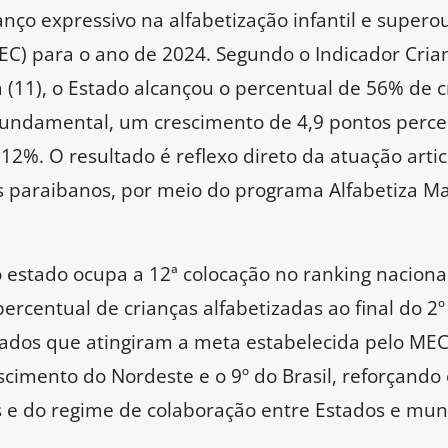
nço expressivo na alfabetização infantil e supero
C) para o ano de 2024. Segundo o Indicador Crian
a (11), o Estado alcançou o percentual de 56% de c
 Fundamental, um crescimento de 4,9 pontos perce
12%. O resultado é reflexo direto da atuação arti
s paraibanos, por meio do programa Alfabetiza Ma
estado ocupa a 12ª colocação no ranking nacional 
rcentual de crianças alfabetizadas ao final do 2
ados que atingiram a meta estabelecida pelo MEC,
cimento do Nordeste e o 9º do Brasil, reforçando 
s e do regime de colaboração entre Estados e muni