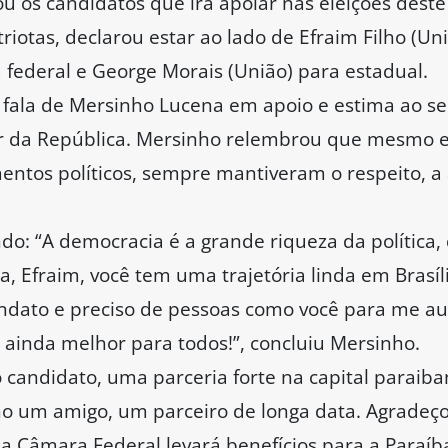
u os candidatos que irá apoiar nas eleições deste
riotas, declarou estar ao lado de Efraim Filho (Un
 federal e George Morais (União) para estadual.
 fala de Mersinho Lucena em apoio e estima ao se
r da República. Mersinho relembrou que mesmo 
ntos políticos, sempre mantiveram o respeito, a
do: “A democracia é a grande riqueza da política, 
 Efraim, você tem uma trajetória linda em Brasí
dato e preciso de pessoas como você para me auxi
ainda melhor para todos!”, concluiu Mersinho.
 candidato, uma parceria forte na capital paraiba
ho um amigo, um parceiro de longa data. Agradeç
na Câmara Federal levará benefícios para a Paraí