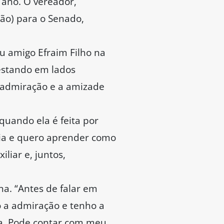
 ano. O vereador,
ião) para o Senado,
u amigo Efraim Filho na
estando em lados
 admiração e a amizade
quando ela é feita por
lia e quero aprender como
liar e, juntos,
na. “Antes de falar em
o a admiração e tenho a
ba. Pode contar com meu