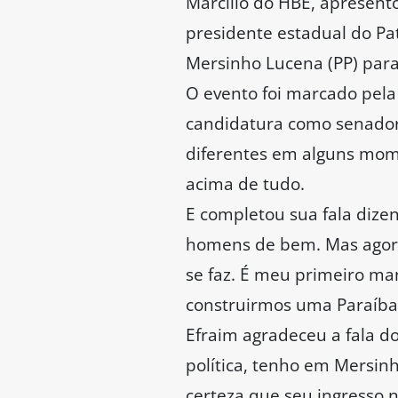
Marcílio do HBE, apresento
presidente estadual do Pat
Mersinho Lucena (PP) para
O evento foi marcado pela
candidatura como senado
diferentes em alguns mome
acima de tudo.
E completou sua fala dizen
homens de bem. Mas agora,
se faz. É meu primeiro man
construirmos uma Paraíba 
Efraim agradeceu a fala do
política, tenho em Mersin
certeza que seu ingresso 