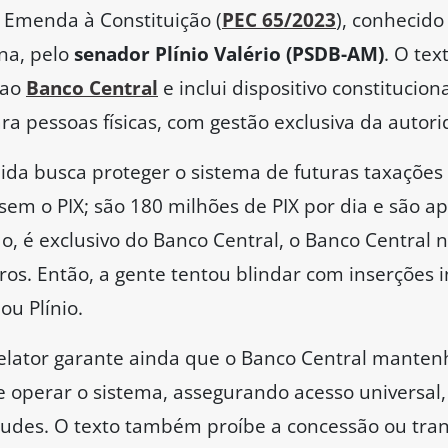
e Emenda à Constituição (
PEC 65/2023
), conhecido
na, pelo
senador Plínio Valério (PSDB-AM)
. O te
 ao
Banco Central
e inclui dispositivo constitucio
a pessoas físicas, com gestão exclusiva da autor
da busca proteger o sistema de futuras taxações 
e sem o PIX; são 180 milhões de PIX por dia e são
o, é exclusivo do Banco Central, o Banco Central 
ros. Então, a gente tentou blindar com inserções 
ou Plínio.
elator garante ainda que o Banco Central manten
 e operar o sistema, assegurando acesso universal,
udes. O texto também proíbe a concessão ou tran