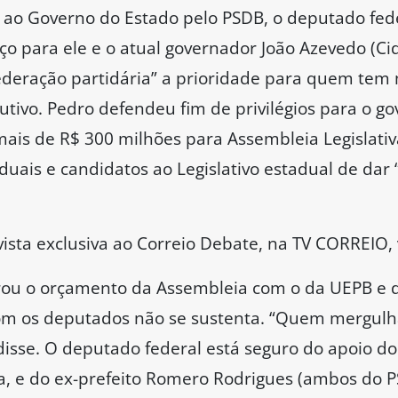
 ao Governo do Estado pelo PSDB, o deputado fed
o para ele e o atual governador João Azevedo (Cid
ederação partidária” a prioridade para quem tem 
utivo. Pedro defendeu fim de privilégios para o g
mais de R$ 300 milhões para Assembleia Legislativ
uais e candidatos ao Legislativo estadual de dar
ista exclusiva ao Correio Debate, na TV CORREIO, 
 o orçamento da Assembleia com o da UEPB e da P
om os deputados não se sustenta. “Quem mergulhar
 disse. O deputado federal está seguro do apoio d
, e do ex-prefeito Romero Rodrigues (ambos do P