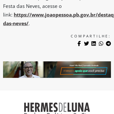
Festa das Neves, acesse o
link:
https://www.joaopessoa.pb.gov.br/destaq
das-neves/
.
COMPARTILHE: