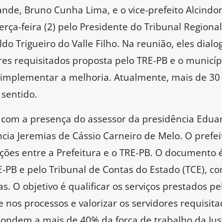
de, Bruno Cunha Lima, e o vice-prefeito Alcindor 
rça-feira (2) pelo Presidente do Tribunal Regional
 Trigueiro do Valle Filho. Na reunião, eles dialo
res requisitados proposta pelo TRE-PB e o municíp
 implementar a melhoria. Atualmente, mais de 30 
 sentido.
com a presença do assessor da presidência Eduar
ência Jeremias de Cássio Carneiro de Melo. O pre
nções entre a Prefeitura e o TRE-PB. O documento 
-PB e pelo Tribunal de Contas do Estado (TCE), co
s. O objetivo é qualificar os serviços prestados pela
nos processos e valorizar os servidores requisita
ondem a mais de 40% da força de trabalho da Justi