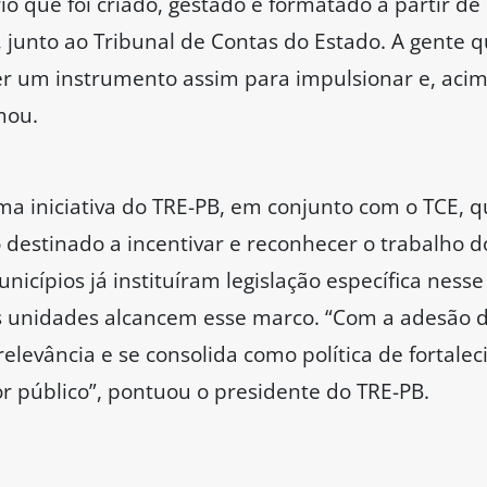
rio que foi criado, gestado e formatado a partir 
l, junto ao Tribunal de Contas do Estado. A gente q
er um instrumento assim para impulsionar e, acima
mou.
a iniciativa do TRE-PB, em conjunto com o TCE, q
 destinado a incentivar e reconhecer o trabalho d
icípios já instituíram legislação específica nesse
 as unidades alcancem esse marco. “Com a adesão
elevância e se consolida como política de fortaleci
or público”, pontuou o presidente do TRE-PB.