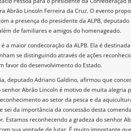
ácio Pessoa para o presidente da Confederação Br
ra Abrão Lincoln Ferreira da Cruz. O evento prop
 com a presença do presidente da ALPB, deputado 
além de familiares e amigos do homenageado.
 é a maior condecoração da ALPB. Ela é destinada
nham se distinguindo através de ações reconheci
em favor do desenvolvimento do Estado.
a, deputado Adriano Galdino, afirmou que conce
 senhor Abrão Lincoln é motivo de muita alegria p
conhecimento ao setor da pesca e da aquicultura
 e sei da importância da concessão desta comen
r. Estamos reconhecendo a gradeza do senhor Abr
 com sua vontade de lutar. É muito importante qu