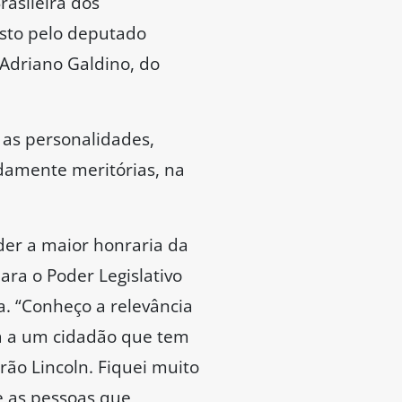
asileira dos
osto pelo deputado
Adriano Galdino, do
 as personalidades,
damente meritórias, na
der a maior honraria da
ara o Poder Legislativo
. “Conheço a relevância
da a um cidadão que tem
ão Lincoln. Fiquei muito
e as pessoas que