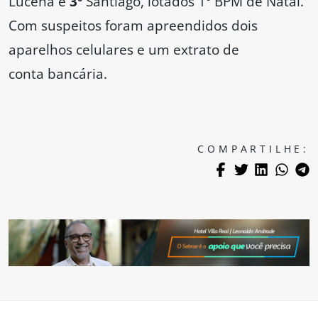
Lucena e
3º
Santiago, lotados
1º BPM de Natal.
Com suspeitos foram apreendidos dois
aparelhos celulares e um extrato de
conta bancária.
COMPARTILHE: