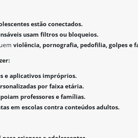
olescentes estão conectados.
sáveis usam filtros ou bloqueios.
cluem
violência, pornografia, pedofilia, golpes e 
zer:
s e aplicativos impróprios.
rsonalizadas por faixa etária.
apoiam professores e famílias.
atas em escolas contra conteúdos adultos.
 para crianças e adolescentes.