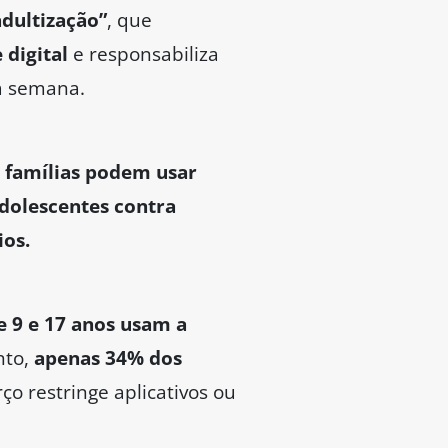
dultização”
, que
 digital
e responsabiliza
ta semana.
 famílias podem usar
adolescentes contra
ios.
e 9 e 17 anos usam a
nto,
apenas 34% dos
ço restringe aplicativos ou