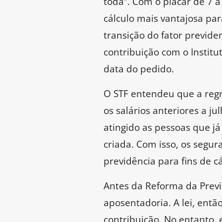
toda”. Com o placar de 7 
cálculo mais vantajosa par
transição do fator previde
contribuição com o Institu
data do pedido.
O STF entendeu que a regr
os salários anteriores a j
atingido as pessoas que já
criada. Com isso, os segu
previdência para fins de c
Antes da Reforma da Previ
aposentadoria. A lei, entã
contribuição. No entanto,