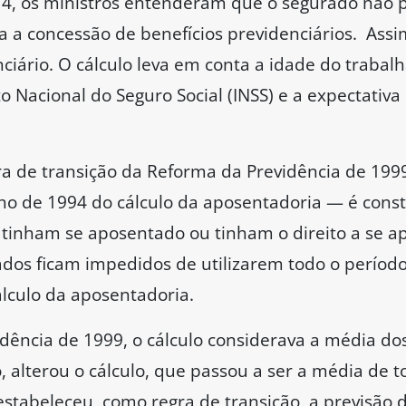
a 4, os ministros entenderam que o segurado não 
a a concessão de benefícios previdenciários. Assi
nciário. O cálculo leva em conta a idade do traba
to Nacional do Seguro Social (INSS) e a expectativ
a de transição da Reforma da Previdência de 1999
ulho de 1994 do cálculo da aposentadoria — é const
 tinham se aposentado ou tinham o direito a se ap
rados ficam impedidos de utilizarem todo o períod
álculo da aposentadoria.
dência de 1999, o cálculo considerava a média do
o, alterou o cálculo, que passou a ser a média de 
 estabeleceu, como regra de transição, a previsão