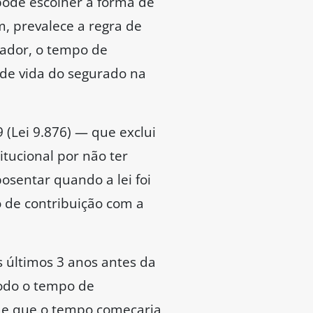
pode escolher a forma de
m, prevalece a regra de
lhador, o tempo de
a de vida do segurado na
 (Lei 9.876) — que exclui
itucional por não ter
osentar quando a lei foi
o de contribuição com a
s últimos 3 anos antes da
todo o tempo de
 de que o tempo começaria