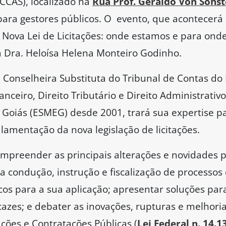
CCAS), localizado na
Rua Prof. Geraldo Von Sohste
para gestores públicos. O evento, que acontecerá
ova Lei de Licitações: onde estamos e para onde
a Dra. Heloísa Helena Monteiro Godinho.
, Conselheira Substituta do Tribunal de Contas do
anceiro, Direito Tributário e Direito Administrativ
Goiás (ESMEG) desde 2001, trará sua expertise pa
ulamentação da nova legislação de licitações.
compreender as principais alterações e novidades 
a condução, instrução e fiscalização de processos
icos para a sua aplicação; apresentar soluções pa
cazes; e debater as inovações, rupturas e melhori
ações e Contratações Públicas (
Lei Federal n. 14.1