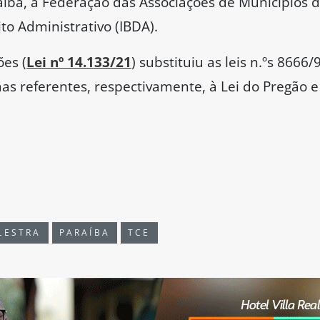
aíba, a Federação das Associações de Municípios 
ito Administrativo (IBDA).
ões (
Lei nº 14.133/21
) substituiu as leis n.ºs 8666
mas referentes, respectivamente, à Lei do Pregão 
LESTRA
PARAÍBA
TCE