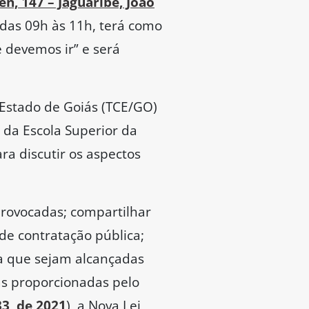
n, 147 – Jaguaribe, João
 das 09h às 11h, terá como
 devemos ir” e será
 Estado de Goiás (TCE/GO)
o da Escola Superior da
ra discutir os aspectos
provocadas; compartilhar
 de contratação pública;
ra que sejam alcançadas
as proporcionadas pelo
33, de 2021
), a Nova Lei