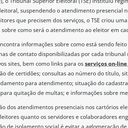
, o Tribunal Superior Eleitoral (TSE) instituiu reg
Eleitoral, suspendendo o atendimento presencial nos
eitores que precisem dos serviços, o TSE criou um
 sobre como será o atendimento ao eleitor em ca
encontra informações sobre como está sendo feito
as de contato disponibilizadas por cada tribunal r
vos sites, bem como links para os
serviços on-line
ão de certidões; consultas ao número do título, sit
endamento para atendimento; situação do cadastr
 para quitação de multas; e informações sobre mes
o dos atendimentos presenciais nos cartórios eleito
eleitores quanto os servidores e colaboradores en
o de isolamento social é evitar a aglomeração d