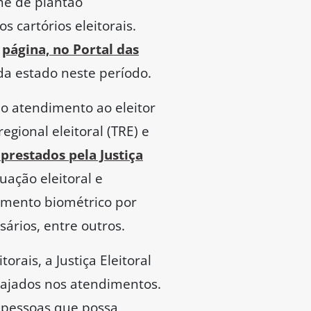
ime de plantão
 cartórios eleitorais.
a
página, no Portal das
da estado neste período.
 o atendimento ao eleitor
egional eleitoral (TRE) e
 prestados pela Justiça
uação eleitoral e
amento biométrico por
ários, entre outros.
rais, a Justiça Eleitoral
gajados nos atendimentos.
e pessoas que possa