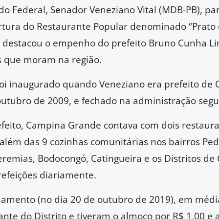
do Federal, Senador Veneziano Vital (MDB-PB), pa
ertura do Restaurante Popular denominado “Prato 
le destacou o empenho do prefeito Bruno Cunha Li
s que moram na região.
 foi inaugurado quando Veneziano era prefeito d
utubro de 2009, e fechado na administração segu
feito, Campina Grande contava com dois restaura
além das 9 cozinhas comunitárias nos bairros Ped
Jeremias, Bodocongó, Catingueira e os Distritos de
refeições diariamente.
namento (no dia 20 de outubro de 2019), em médi
te do Distrito e tiveram o almoço por R$ 1,00 e a