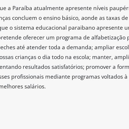
ue a Paraíba atualmente apresente níveis paupér
ças concluem o ensino básico, aonde as taxas de
 que o sistema educacional paraibano apresente u
 pretende oferecer um programa de alfabetização 
ches até atender toda a demanda; ampliar escola
sas crianças o dia todo na escola; manter, amplia
ntando resultados satisfatórios; promover a for
sses profissionais mediante programas voltados à c
 melhores salários.